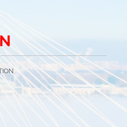
ON
ING
OLUTIONS
TION
R
INANZLÖSUNGEN