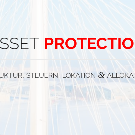
SSET
PROTECTI
L
ANCIAL
CONSULTING
CONSULT
S
&
,
,
UKTUR
STEUERN
LOKATION
ALLOKA
MAßGESCHNEIDERTE
GRUPPE
FÜR
UNTERNEHMEN
FÜR
UND
UNTERNEHME
F