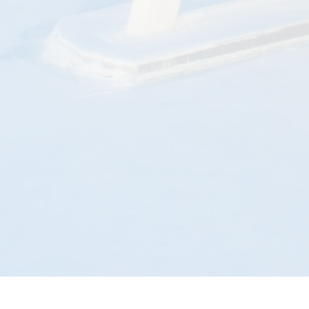
© 2023 – CoInvest Finanz Holding GmbH – All rights reserved