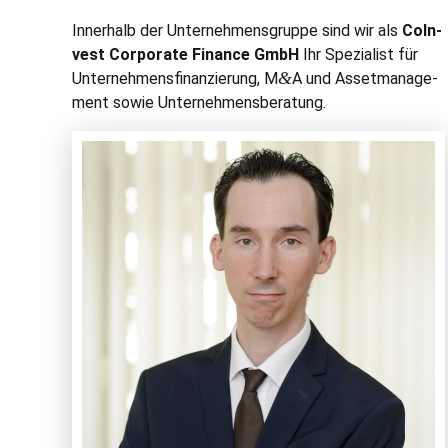
Inner­halb der Unternehmensgruppe sind wir als
CoIn­
vest Cor­po­rate Finance GmbH
Ihr Spezial­ist für
&
Unternehmens­fi­nanzierung, M
A und Asset­man­age­
ment sowie Unternehmensberatung.
Ihr Ansprechpartner
Thorsten Riedle
+49–89–899 488 620