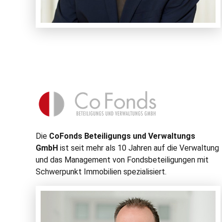
Die
CoFonds Beteili­gungs und Ver­wal­tungs
GmbH
ist seit mehr als 10 Jahren auf die Ver­wal­tung
und das Man­age­ment von Fonds­beteili­gun­gen mit
Schw­er­punkt Immo­bilien spezialisiert.