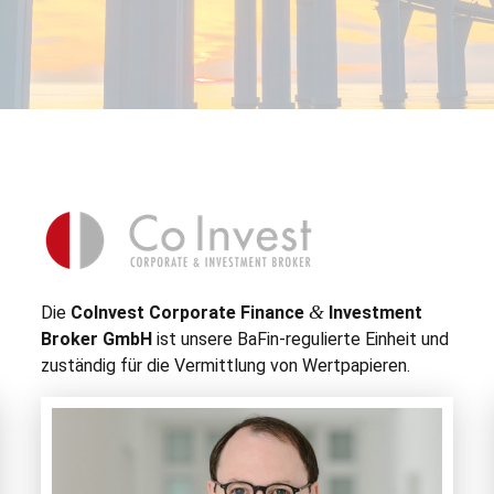
&
Die
CoIn­vest Cor­po­rate Finance
Invest­ment
Bro­ker GmbH
ist unsere BaFin-reg­ulierte Ein­heit und
zuständig für die Ver­mit­tlung von Wertpapieren.