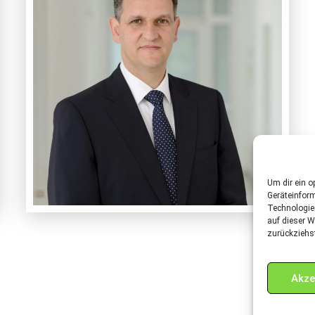
Ihr Ansprechpartner
Dr. Diekmann
+49–89-899488 80
Um dir ein o
Geräteinfor
Technologie
auf dieser W
zurückziehs
Akze