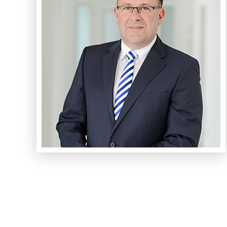
Ihr Ansprechpartner
Wolfgang Poppe
+49–89-899 488 80
© 2023 – CoInvest Finanz Holding GmbH – All rights reserved