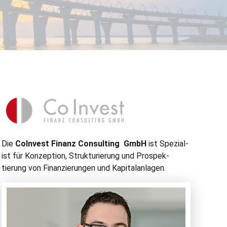
Die
CoIn­vest Finanz Con­sult­ing GmbH
ist Spezial­
ist für Konzep­tion, Struk­turierung und Prospek­
tierung von Finanzierun­gen und Kapitalanlagen.