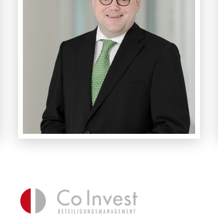
Ihr Ansprechpartner
Graf Solms zu Laubach
+49–89-899 488 80