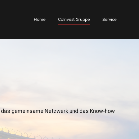
Home
CoInvest Gruppe
Service
 durch das gemein­same Net­zw­erk und das Know-how