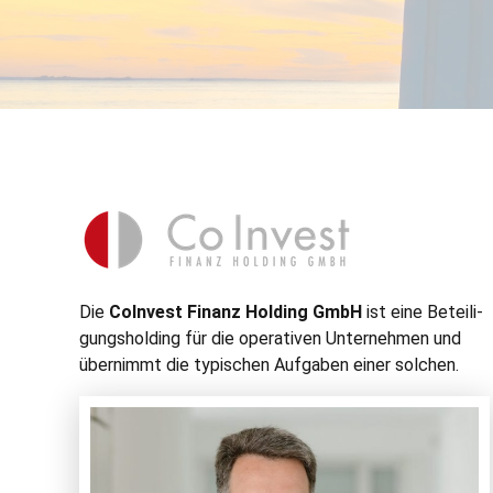
Die
CoIn­vest Finanz Hold­ing GmbH
ist eine Beteili­
gung­sh­old­ing für die oper­a­tiv­en Unternehmen und
übern­immt die typ­is­chen Auf­gaben ein­er solchen.