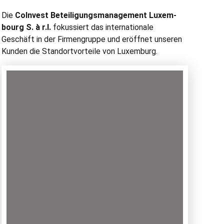
Die
CoIn­vest Beteili­gungs­man­age­ment Lux­em­
bourg S. à r.l.
fokussiert das inter­na­tionale
Geschäft in der Fir­men­gruppe und eröffnet unseren
Kun­den die Stan­dortvorteile von Luxemburg.
Ihr Ansprechpartner
Petra Offermann
+352 24 83 11 50