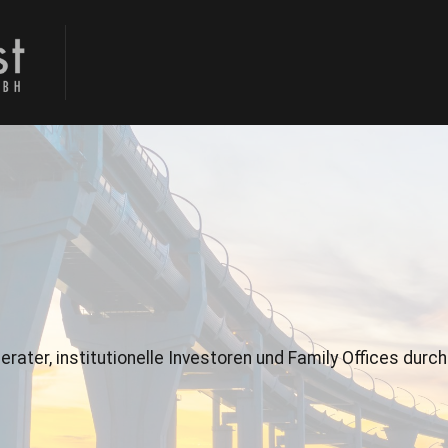
 Berater, insti­tu­tionelle Inve­storen und Fam­i­ly Offices