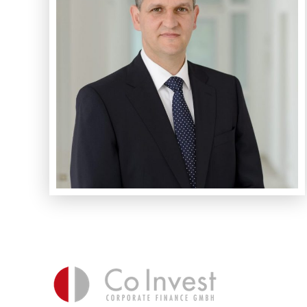
Ihr Ansprechpartner
Dr. Diekmann
+49–89-899488 80