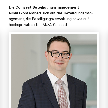
Die
CoIn­vest Beteili­gungs­man­age­ment
GmbH
konzen­tri­ert sich auf das Beteili­gungs­man­
age­ment, die Beteili­gungsver­wal­tung sowie auf
&
hochspezial­isiertes M
A‑Geschäft.
Ihr Ansprechpartner
Stefan Konrad
+49–89-899 488 80