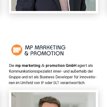
&
Die
mp mar­ket­ing
pro­mo­tion GmbH
agiert als
Kom­mu­nika­tion­sspezial­ist inner- und außer­halb der
Gruppe und ist als Busi­ness Devel­op­er für Inno­va­tio­
nen im Umfeld von
oder
verantwortlich.
IP
DLT