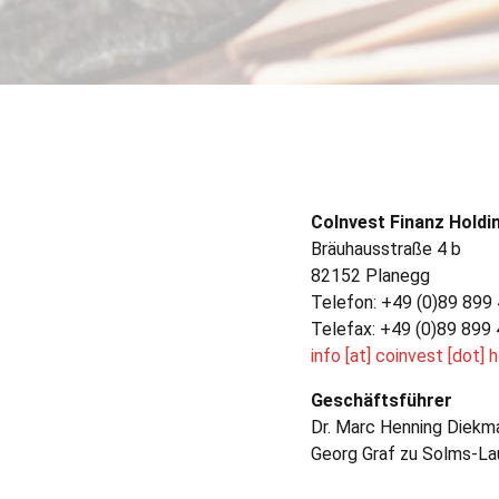
CoIn­vest Finanz Hold­
Bräuhausstraße 4 b
82152 Planegg
Tele­fon: +49 (0)89 89
Tele­fax: +49 (0)89 899
info [at] coin­vest [dot] 
Geschäfts­führer
Dr. Marc Hen­ning Diekm
Georg Graf zu Solms-L