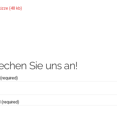
kizze (48 kb)
echen Sie uns an!
(required)
l (required)