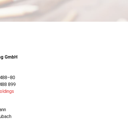
ing GmbH
9 488–80
 488 899
holdings
ann
aubach