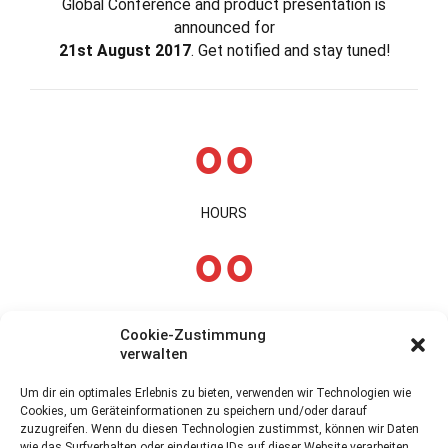
Glob­al Con­fer­ence and prod­uct pre­sen­ta­tion is
announced for
21st August 2017
. Get noti­fied and stay tuned!
0
0
0
0
0
0
HOURS
0
0
0
0
MIN­UTES
Cookie-Zustimmung
verwalten
0
0
Um dir ein optimales Erlebnis zu bieten, verwenden wir Technologien wie
Cookies, um Geräteinformationen zu speichern und/oder darauf
SEC­ONDS
zuzugreifen. Wenn du diesen Technologien zustimmst, können wir Daten
wie das Surfverhalten oder eindeutige IDs auf dieser Website verarbeiten.