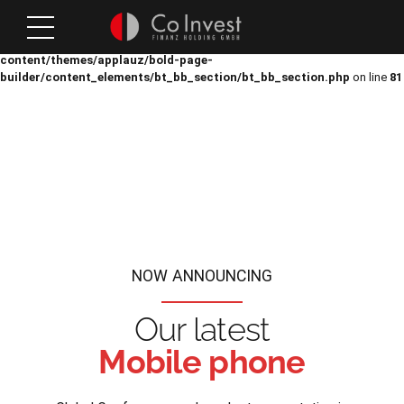
Notice
: Trying to access array offset on value of type bool in
/home/www/html-data/mpmarketing/coinvest-holdings/wp-
content/themes/applauz/bold-page-
builder/content_elements/bt_bb_section/bt_bb_section.php
on line
81
NOW
ANNOUNCING
Our latest
Mobile phone