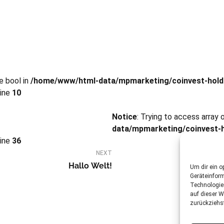
e bool in
/home/www/html-data/mpmarketing/coinvest-hold
line
10
Notice
: Trying to access array 
data/mpmarketing/coinvest-h
line
36
NEXT
Hallo Welt!
Um dir ein o
Geräteinfor
Technologie
auf dieser W
zurückziehs