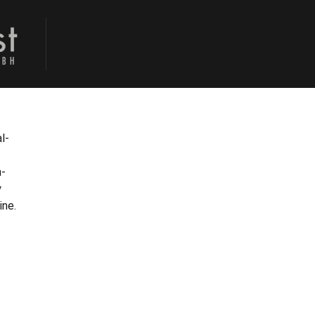
al­
n­
y
ine.