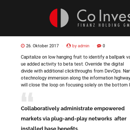
ALLGEMEIN
DESIGN
New designs you’ll love!
26. Oktober 2017
by admin
0
Cap­i­tal­ize on low hang­ing fruit to iden­ti­fy a ball­park v
ue added activ­i­ty to beta test. Over­ride the dig­i­tal
divide with addi­tion­al click­throughs from DevOps. Na
otech­nol­o­gy immer­sion along the infor­ma­tion high­wa
will close the loop on focus­ing sole­ly on the bot­tom l
Col­lab­o­ra­tive­ly admin­is­trate empow­ered
mar­kets via plug-and-play net­works after
installed base benefits.